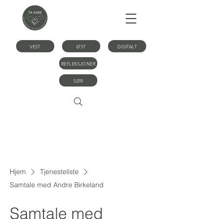
VEST
ØST
DIGITALT
REFLEKSJONER
SØR
Hjem
Tjenesteliste
Samtale med Andre Birkeland
Samtale med