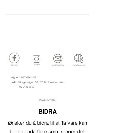
org.nr.
:
997 680 456
adr.:
Skagevegen 82, 5258 Blomsterdalen
tlf.
:
94 86 06 33
©2025 TA VARE
BIDRA
Ønsker du å bidra til at Ta Vare kan
hjelpe enda flere som trenger det,