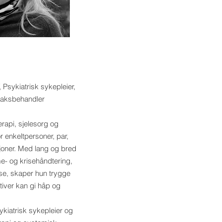
 Psykiatrisk sykepleier,
Saksbehandler
erapi, sjelesorg og
r enkeltpersoner, par,
sjoner. Med lang og bred
ume- og krisehåndtering,
lse, skaper hun trygge
iver kan gi håp og
ykiatrisk sykepleier og