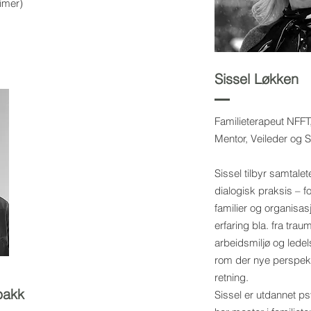
timer)
Sissel Løkken
Familieterapeut NFFT,
Mentor, Veileder og 
Sissel tilbyr samtalet
dialogisk praksis – fo
familier og organisa
erfaring bla. fra tra
arbeidsmiljø og lede
rom der nye perspekt
retning.
bakk
Sissel er utdannet ps