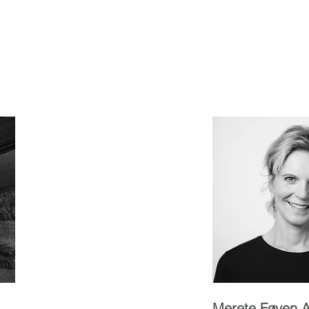
Merete Føyen 