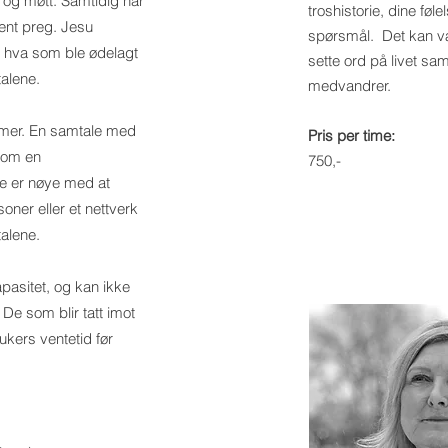
t og møtt. Samtidig har
troshistorie, dine føle
tent preg. Jesu
spørsmål. Det kan væ
 hva som ble ødelagt
sette ord på livet s
mtalene.
medvandrer.
timer. En samtale med
Pris per time:
 som en
750,-
re er nøye med at
oner eller et nettverk
alene.
apasitet, og kan ikke
 De som blir tatt imot
kers ventetid før