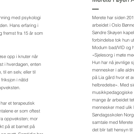
anning med psykologi
Merete har siden 201
arbeidet i Oslo Bønne
en. Hans erfaring i
Søndre Skøyen kapel
g fremst fra 15 år som
forbindelse tok hun u
Modum bad/VID og ha
«Sjelesorg i møte med
øse opp i knuter når
Hun har nå jevnlige 
fast i hverdagen, enten
mennesker i alle aldre
 til en selv, eller til
på Lia gård hvor et 
riksjon i nåtid
helbredelse». Med s
oppveksten.
musikkpedagogiske b
mange år arbeidet tet
har et terapeutisk
mennesker med ulik b
talene er som oftest
Søndagsskolen Norge
fra oppveksten; mor
samtale med Merete 
ekt på at barnet på
det blir tatt hensyn ti