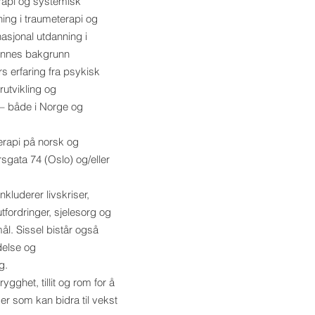
erapi og systemisk
ing i traumeterapi og
nasjonal utdanning i
Hennes bakgrunn
 erfaring fra psykisk
rutvikling og
– både i Norge og
terapi på norsk og
rsgata 74 (Oslo) og/eller
kluderer livskriser,
utfordringer, sjelesorg og
ål. Sissel bistår også
delse og
g.
ygghet, tillit og rom for å
ger som kan bidra til vekst