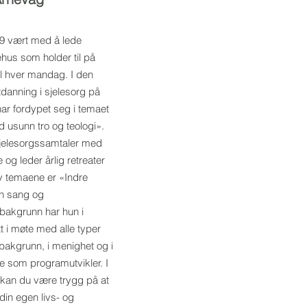
9 vært med å lede
hus som holder til på
l hver mandag. I den
tdanning i sjelesorg på
r fordypet seg i temaet
 usunn tro og teologi».
sjelesorgssamtaler med
 og leder årlig retreater
av temaene er «Indre
in sang og
akgrunn har hun i
t i møte med alle typer
akgrunn, i menighet og i
 som programutvikler. I
kan du være trygg på at
l din egen livs- og