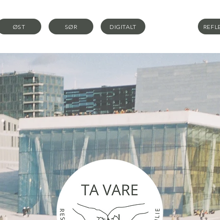
ØST
SØR
DIGITALT
REFL