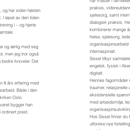
har master i familiet
praksis, videreutdann
i, og har siden høsten
sjelesorg, samt inter
. I løpet av den tiden
dialogisk praksis. 
ening i – og hjerte
kombinerer mange års
samtale.
helse, sjelesorg, lede
organisasjonsarbeid 
bar og ærlig med seg
internasjonalt.
t, men jeg tror også
Sissel tilbyr samtale
 bedre livsveier. Det
engelsk, fysisk i Ake
digitalt.
Hennes fagområder in
 han 8 års erfaring med
traumer, relasjonelle 
sarbeid. Både i den
eksistensielle spørsm
akirken Oslo.
med arbeidsmiljø, le
rsvaret bygger han
organisasjonsutviklin
i ordinert prest.
Hos Sissel finner du tr
utforske nye fortellin