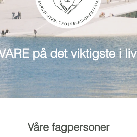
VARE på det viktigste i li
Våre fagpersoner