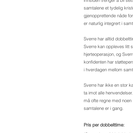
innsiden trenger å bli set
samtalene et tydelig kris
gjenopprettende nåde for
er naturlig integrert i sa
Sverre har alltid dobbelt
Sverre kan oppleves litt
hjerteoperasjon, og Sver
konfidenten har støttepers
i hverdagen mellom samt
Sverre har ikke en stor k
ta imot alle henvendelser.
må ofte regne med noen u
samtalene er i gang.
Pris per dobbelttime: